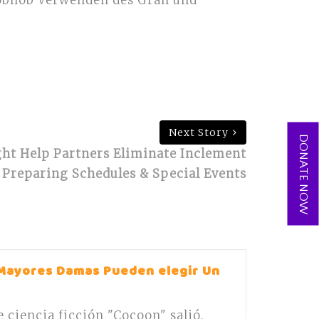
Hobnob Verwenden des Gran und
Next Story
DONATE NOW
t Help Partners Eliminate Inclement
Preparing Schedules & Special Events
Mayores Damas Pueden elegir Un
de ciencia ficción "Cocoon" salió.