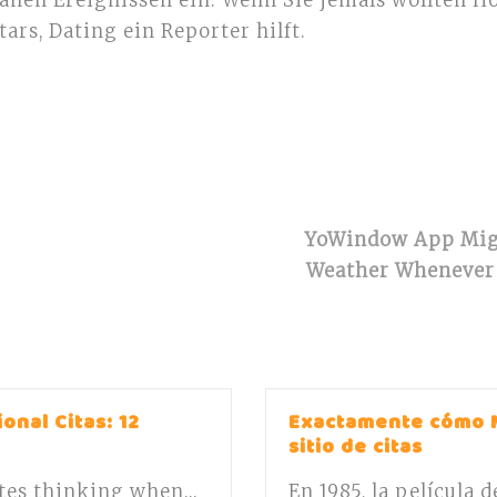
dänen Ereignissen ein. Wenn Sie jemals wollten 
ars, Dating ein Reporter hilft.
YoWindow App Migh
Weather Whenever 
onal Citas: 12
Exactamente cómo 
sitio de citas
ates thinking when...
En 1985, la película 