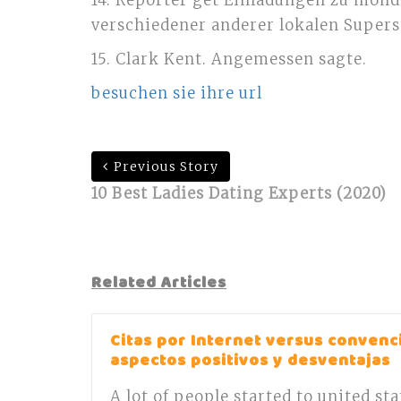
14. Reporter get Einladungen zu mon
verschiedener anderer lokalen Superst
15. Clark Kent. Angemessen sagte.
besuchen sie ihre url
Previous Story
10 Best Ladies Dating Experts (2020)
Related Articles
Citas por Internet versus convenci
aspectos positivos y desventajas
A lot of people started to united st