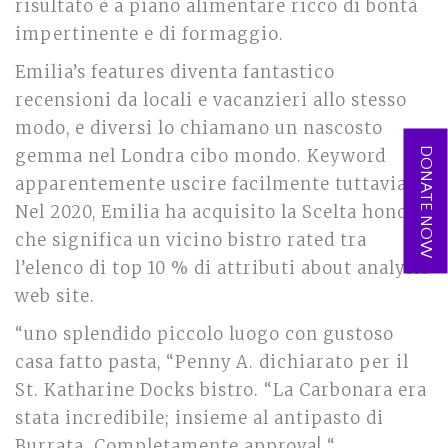
risultato è a piano alimentare ricco di bontà
impertinente e di formaggio.
Emilia’s features diventa fantastico
recensioni da locali e vacanzieri allo stesso
modo, e diversi lo chiamano un nascosto
DONATE NOW
gemma nel Londra cibo mondo. Keyword
apparentemente uscire facilmente tuttavia.
Nel 2020, Emilia ha acquisito la Scelta honor,
che significa un vicino bistro rated tra
l’elenco di top 10 % di attributi about analysis
web site.
“uno splendido piccolo luogo con gustoso
casa fatto pasta, “Penny A. dichiarato per il
St. Katharine Docks bistro. “La Carbonara era
stata incredibile; insieme al antipasto di
Burrata. Completamente approva! “