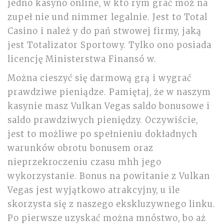
jedno kasyno online, w któ rym grać moż na
zupeł nie und nimmer legalnie. Jest to Total
Casino i należ y do pań stwowej firmy, jaką
jest Totalizator Sportowy. Tylko ono posiada
licencję Ministerstwa Finansó w.
Można cieszyć się darmową grą i wygrać
prawdziwe pieniądze. Pamiętaj, że w naszym
kasynie masz Vulkan Vegas saldo bonusowe i
saldo prawdziwych pieniędzy. Oczywiście,
jest to możliwe po spełnieniu dokładnych
warunków obrotu bonusem oraz
nieprzekroczeniu czasu mhh jego
wykorzystanie. Bonus na powitanie z Vulkan
Vegas jest wyjątkowo atrakcyjny, u ile
skorzysta się z naszego ekskluzywnego linku.
Po pierwsze uzyskać można mnóstwo, bo aż