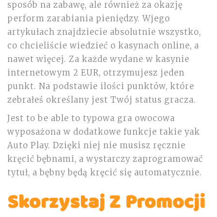
sposób na zabawę, ale również za okazję
perform zarabiania pieniędzy. Wjego
artykułach znajdziecie absolutnie wszystko,
co chcieliście wiedzieć o kasynach online, a
nawet więcej. Za każde wydane w kasynie
internetowym 2 EUR, otrzymujesz jeden
punkt. Na podstawie ilości punktów, które
zebrałeś określany jest Twój status gracza.
Jest to be able to typowa gra owocowa
wyposażona w dodatkowe funkcje takie yak
Auto Play. Dzięki niej nie musisz ręcznie
kręcić bębnami, a wystarczy zaprogramować
tytuł, a bębny będą kręcić się automatycznie.
Skorzystaj Z Promocji