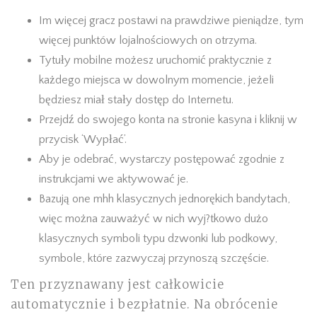
Im więcej gracz postawi na prawdziwe pieniądze, tym
więcej punktów lojalnościowych on otrzyma.
Tytuły mobilne możesz uruchomić praktycznie z
każdego miejsca w dowolnym momencie, jeżeli
będziesz miał stały dostęp do Internetu.
Przejdź do swojego konta na stronie kasyna i kliknij w
przycisk ‘Wypłać’.
Aby je odebrać, wystarczy postępować zgodnie z
instrukcjami we aktywować je.
Bazują one mhh klasycznych jednorękich bandytach,
więc można zauważyć w nich wyj?tkowo dużo
klasycznych symboli typu dzwonki lub podkowy,
symbole, które zazwyczaj przynoszą szczęście.
Ten przyznawany jest całkowicie
automatycznie i bezpłatnie. Na obrócenie