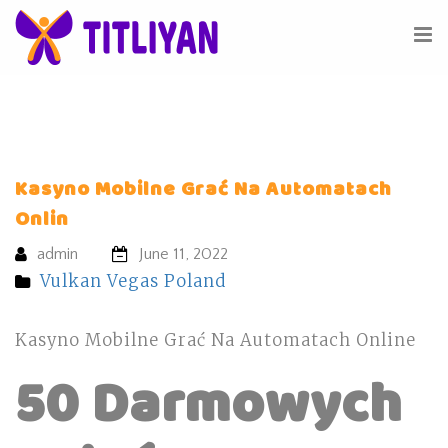
Kasyno Mobilne Grać Na Automatach
Onlin
admin
June 11, 2022
Vulkan Vegas Poland
Kasyno Mobilne Grać Na Automatach Online
50 Darmowych