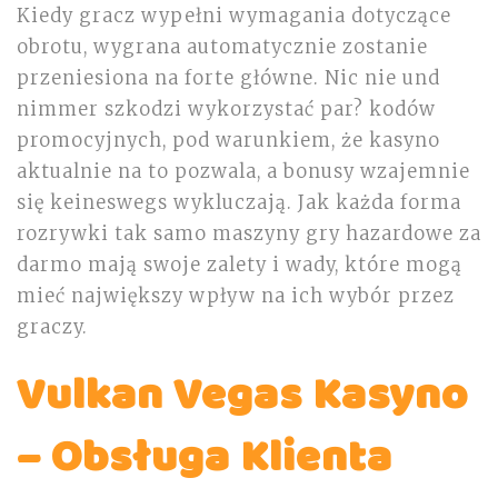
Kiedy gracz wypełni wymagania dotyczące
obrotu, wygrana automatycznie zostanie
przeniesiona na forte główne. Nic nie und
nimmer szkodzi wykorzystać par? kodów
promocyjnych, pod warunkiem, że kasyno
aktualnie na to pozwala, a bonusy wzajemnie
się keineswegs wykluczają. Jak każda forma
rozrywki tak samo maszyny gry hazardowe za
darmo mają swoje zalety i wady, które mogą
mieć największy wpływ na ich wybór przez
graczy.
Vulkan Vegas Kasyno
– Obsługa Klienta