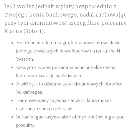
Jeśli wolisz jednak wpłaty bezpośrednio z .
Twojego konta bankowego, nadal zachowując
przy tym anonimowość szczególnie polecamy
Klarna (Sofort).
Hot Concentrate on to gra, która powstała w studiu
jednego z większych deweloperów na rynku, marki
Wazdan.
Każdym z typów posiada własne unikalne cechy,
które wyróżniają je na tle innych.
A także jak to działa w sytuacji darmowych obrotów
VulkanVegas.
Darmowe spiny to jedna z atrakcji, którą można
uzyskać za samą rejestrację.
Vulkan Vegas kasyno także oferuje właśnie tego typu
produkty.