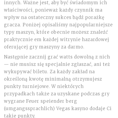
innych. Ważne jest, aby być świadomym ich
właściwości, ponieważ każdy czynnik ma
wpływ na ostateczny sukces bądź porażkę
gracza. Poniżej opisaliśmy najpopularniejsze
typy maszyn, które obecnie możesz znaleźć
praktycznie em każdej witrynie hazardowej
oferującej gry maszyny za darmo.
Następnie zacznij grać watts dowolną z nich
— nie musisz się specjalnie zgłaszać, ani też
wykupywać biletu. Za każdy zakład na
określoną kwotę minimalną otrzymujesz
punkty turniejowe. W niektórych
przypadkach także za uzyskane podczas gry
wygrane Feuer speiender berg
(umgangssprachlich) Vegas kasyno dodaje Ci
takie punkty.