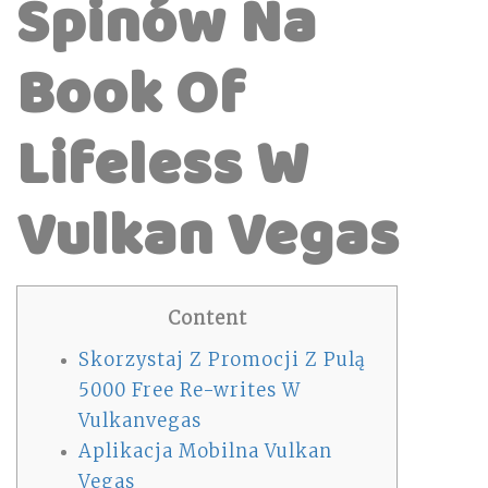
Spinów Na
Book Of
Lifeless W
Vulkan Vegas
Content
Skorzystaj Z Promocji Z Pulą
5000 Free Re-writes W
Vulkanvegas
Aplikacja Mobilna Vulkan
Vegas