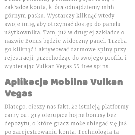
zakładce konta, którą odnajdziemy mhh
górnym pasku. Wystarczy kliknąć wtedy
swoje imię, aby otrzymać dostęp do panelu
użytkownika. Tam, już w drugiej zakładce o
nazwie Bonus będzie widoczny panel. Trzeba
go kliknąć i aktywować darmowe spiny przy
rejestracji, przechodząc do swojego profilu i
wybierając Vulkan Vegas 55 free spins.
Aplikacja Mobilna Vulkan
Vegas
Dlatego, cieszy nas fakt, że istnieją platformy
carry out gry oferujące hojne bonusy bez
depozytu, o które gracz może ubiegać się już
po zarejestrowaniu konta. Technologia ta