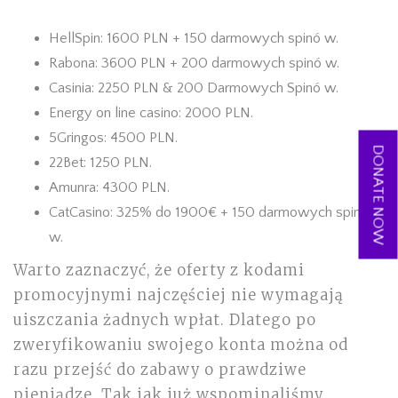
HellSpin: 1600 PLN + 150 darmowych spinó w.
Rabona: 3600 PLN + 200 darmowych spinó w.
Casinia: 2250 PLN & 200 Darmowych Spinó w.
Energy on line casino: 2000 PLN.
5Gringos: 4500 PLN.
DONATE NOW
22Bet: 1250 PLN.
Amunra: 4300 PLN.
CatCasino: 325% do 1900€ + 150 darmowych spinó
w.
Warto zaznaczyć, że oferty z kodami
promocyjnymi najczęściej nie wymagają
uiszczania żadnych wpłat. Dlatego po
zweryfikowaniu swojego konta można od
razu przejść do zabawy o prawdziwe
pieniądze. Tak jak już wspominaliśmy,