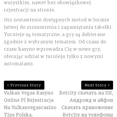
wszystkim, nawet bez obowiązkowej
rejestracji na stronie.
Oto zestawienie dostępnych metod w formie
łatwej do zrozumienia i zapamiętania tabelki.
Turnieje są tematyczne, a gry są dobierane
zgodnie z wybranym tematem. Od czasu do
czasu kasyno wprowadza Cię w nowe gry,
oferując udział w turnieju tylko z nowymi
automatami.
Previous Story
Next Story
Vulkan Vegas Kasyno
Betcity скачать на ПК,
Online Pl Rejestracja
Андроид и айфон
Na Vulkanvegascasino
Скачать приложение
Tips Polska,
Betcity на телефоны