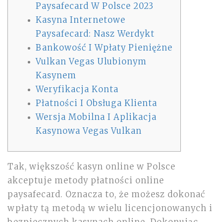
Paysafecard W Polsce 2023
Kasyna Internetowe
Paysafecard: Nasz Werdykt
Bankowość I Wpłaty Pieniężne
Vulkan Vegas Ulubionym
Kasynem
Weryfikacja Konta
Płatności I Obsługa Klienta
Wersja Mobilna I Aplikacja
Kasynowa Vegas Vulkan
Tak, większość kasyn online w Polsce
akceptuje metody płatności online
paysafecard. Oznacza to, że możesz dokonać
wpłaty tą metodą w wielu licencjonowanych i