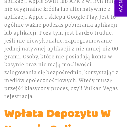
aplikacji Apple Swift lub APK z witryn innych
niż oryginalne źródła lub alternatywnie z
aplikacji Apple i sklepu Google Play. Jest to
ogólnie ważne podczas pobierania aplikacji
lub aplikacji. Poza tym jest bardzo trudne,
jeśli nie niewykonalne, zaprogramowanie
jednej natywnej aplikacji z nie mniej niż 00
grami. Osoby, które nie posiadają konta w
kasynie oraz nie mają możliwości
zalogowania się bezpośrednio, korzystając z
mediów społecznościowych. Wtedy muszę
przejść klasyczny proces, czyli Vulkan Vegas
rejestracja.
Wpłata Depozytu W