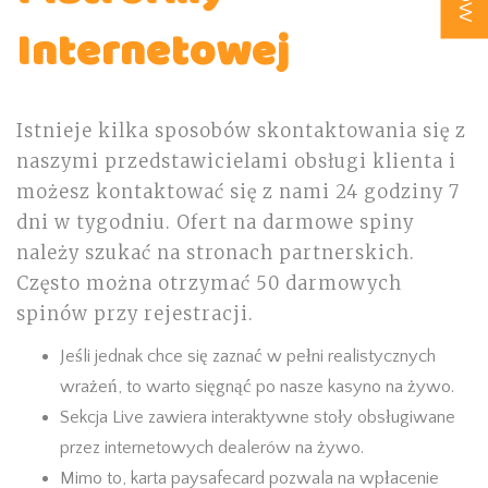
Internetowej
Istnieje kilka sposobów skontaktowania się z
naszymi przedstawicielami obsługi klienta i
możesz kontaktować się z nami 24 godziny 7
dni w tygodniu. Ofert na darmowe spiny
należy szukać na stronach partnerskich.
Często można otrzymać 50 darmowych
spinów przy rejestracji.
Jeśli jednak chce się zaznać w pełni realistycznych
wrażeń, to warto sięgnąć po nasze kasyno na żywo.
Sekcja Live zawiera interaktywne stoły obsługiwane
przez internetowych dealerów na żywo.
Mimo to, karta paysafecard pozwala na wpłacenie