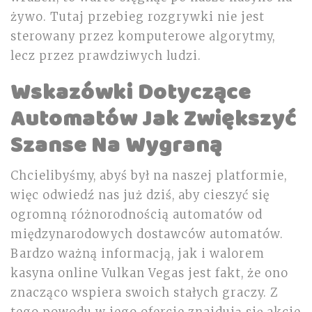
żywo. Tutaj przebieg rozgrywki nie jest
sterowany przez komputerowe algorytmy,
lecz przez prawdziwych ludzi.
Wskazówki Dotyczące
Automatów Jak Zwiększyć
Szanse Na Wygraną
Chcielibyśmy, abyś był na naszej platformie,
więc odwiedź nas już dziś, aby cieszyć się
ogromną różnorodnością automatów od
międzynarodowych dostawców automatów.
Bardzo ważną informacją, jak i walorem
kasyna online Vulkan Vegas jest fakt, że ono
znacząco wspiera swoich stałych graczy. Z