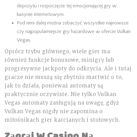
depozytu i rozpoczęcie tej emocjonującej gry w
kasynie internetowym.
Pod nimi dalej można zobaczyć wszystkie najnowsze
czy najpopularniejsze gry hazardowe w ofercie Vulkan
Vegas.
Oprócz trybu głównego, wiele gier ma
również funkcje bonusowe, minigry lub
progresywne jackpoty do odkrycia. Ale i tutaj
gracze nie muszą się zbytnio martwić o to,
jak to działa, ponieważ automaty są
praktycznie oczywiste. Nie tylko Vulkan
Vegas automaty zasługują na uwagę, gdyż
Vulkan Vegas nigdy nie zapomina o
miłośnikach gier karcianych i stołowych.
Zаgrаj W Casino Nа