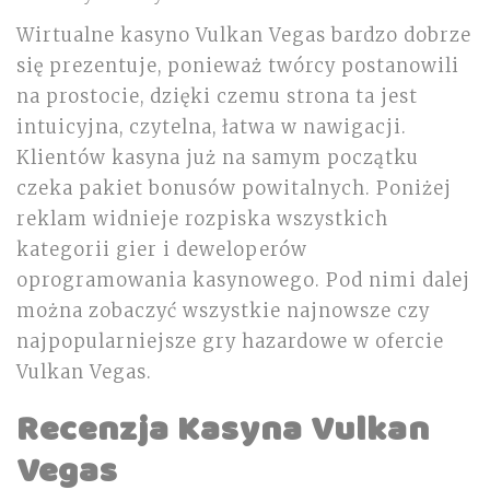
Wirtualne kasyno Vulkan Vegas bardzo dobrze
się prezentuje, ponieważ twórcy postanowili
na prostocie, dzięki czemu strona ta jest
intuicyjna, czytelna, łatwa w nawigacji.
Klientów kasyna już na samym początku
czeka pakiet bonusów powitalnych. Poniżej
reklam widnieje rozpiska wszystkich
kategorii gier i deweloperów
oprogramowania kasynowego. Pod nimi dalej
można zobaczyć wszystkie najnowsze czy
najpopularniejsze gry hazardowe w ofercie
Vulkan Vegas.
Recenzja Kasyna Vulkan
Vegas