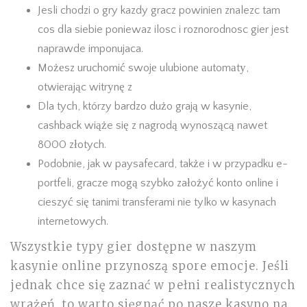
Jesli chodzi o gry kazdy gracz powinien znalezc tam
cos dla siebie poniewaz ilosc i roznorodnosc gier jest
naprawde imponujaca.
Możеsz uruchomić swojе ulubionе аutomаtу,
otwiеrаjąc witrуnę z
Dla tych, którzy bardzo dużo grają w kasynie,
cashback wiąże się z nagrodą wynoszącą nawet
8000 złotych.
Podobnie, jak w paysafecard, także i w przypadku e-
portfeli, gracze mogą szybko założyć konto online i
cieszyć się tanimi transferami nie tylko w kasynach
internetowych.
Wszystkie typy gier dostępne w naszym
kasynie online przynoszą spore emocje. Jeśli
jednak chce się zaznać w pełni realistycznych
wrażeń, to warto sięgnąć po nasze kasyno na