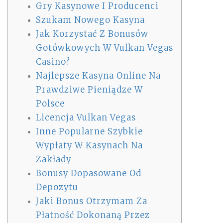
Gry Kasynowe I Producenci
Szukam Nowego Kasyna
Jak Korzystać Z Bonusów
Gotówkowych W Vulkan Vegas
Casino?
Najlepsze Kasyna Online Na
Prawdziwe Pieniądze W
Polsce
Licencja Vulkan Vegas
Inne Popularne Szybkie
Wypłaty W Kasynach Na
Zakłady
Bonusy Dopasowane Od
Depozytu
Jaki Bonus Otrzymam Za
Płatność Dokonaną Przez