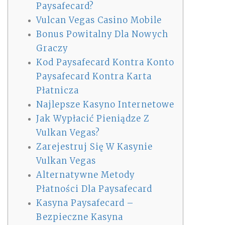
Paysafecard?
Vulcan Vegas Casino Mobile
Bonus Powitalny Dla Nowych
Graczy
Kod Paysafecard Kontra Konto
Paysafecard Kontra Karta
Płatnicza
Najlepsze Kasyno Internetowe
Jak Wypłacić Pieniądze Z
Vulkan Vegas?
Zarejestruj Się W Kasynie
Vulkan Vegas
Alternatywne Metody
Płatności Dla Paysafecard
Kasyna Paysafecard –
Bezpieczne Kasyna