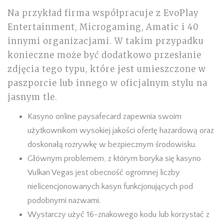
Na przykład firma współpracuje z EvoPlay
Entertainment, Microgaming, Amatic i 40
innymi organizacjami. W takim przypadku
konieczne może być dodatkowo przesłanie
zdjęcia tego typu, które jest umieszczone w
paszporcie lub innego w oficjalnym stylu na
jasnym tle.
Kasyno online paysafecard zapewnia swoim
użytkownikom wysokiej jakości ofertę hazardową oraz
doskonałą rozrywkę w bezpiecznym środowisku.
Głównym problemem, z którym boryka się kasyno
Vulkan Vegas jest obecność ogromnej liczby
nielicencjonowanych kasyn funkcjonujących pod
podobnymi nazwami.
Wystarczy użyć 16-znakowego kodu lub korzystać z