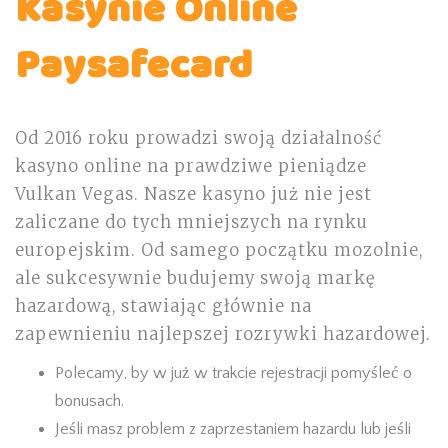
Kasynie Online
Paysafecard
Od 2016 roku prowadzi swoją działalność
kasyno online na prawdziwe pieniądze
Vulkan Vegas. Nasze kasyno już nie jest
zaliczane do tych mniejszych na rynku
europejskim. Od samego początku mozolnie,
ale sukcesywnie budujemy swoją markę
hazardową, stawiając głównie na
zapewnieniu najlepszej rozrywki hazardowej.
Polecamy, by w już w trakcie rejestracji pomyśleć o
bonusach.
Jeśli masz problem z zaprzestaniem hazardu lub jeśli