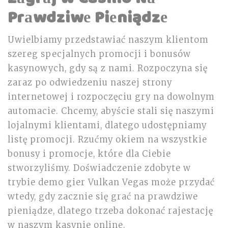
Prаwdziwе Piеniądzе
Uwielbiamy przedstawiać naszym klientom
szereg specjalnych promocji i bonusów
kasynowych, gdy są z nami. Rozpoczyna się
zaraz po odwiedzeniu naszej strony
internetowej i rozpoczęciu gry na dowolnym
automacie. Chcemy, abyście stali się naszymi
lojalnymi klientami, dlatego udostępniamy
listę promocji. Rzućmy okiem na wszystkie
bonusy i promocje, które dla Ciebie
stworzyliśmy. Doświadczenie zdobyte w
trybie demo gier Vulkan Vegas może przydać
wtedy, gdy zacznie się grać na prawdziwe
pieniądze, dlatego trzeba dokonać rajestację
w naszym kasynie online.