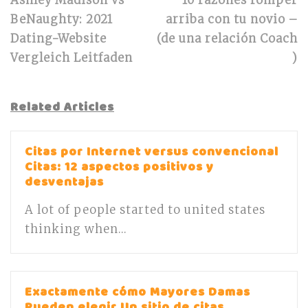
Ashley Madison vs
10 razones romper
BeNaughty: 2021
arriba con tu novio –
Dating-Website
(de una relación Coach
Vergleich Leitfaden
)
Related Articles
Citas por Internet versus convencional
Citas: 12 aspectos positivos y
desventajas
A lot of people started to united states
thinking when...
Exactamente cómo Mayores Damas
Pueden elegir Un sitio de citas